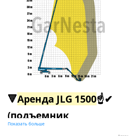
🔻
Аренда JLG 1500
☝✔
(подъемник
Показать больше
высотный)🔻
Вверх