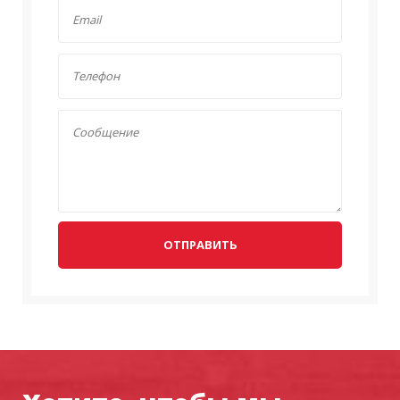
☝✔Уникальное решение воплотить в жизнь
одновременно сразу 7- 10 задач является возможным.
Благодаря технической находке от китайского
производителя, который постарался совместить
несколько элементов в одну структуру. Внимательный
подход к разработке определил позиции товара на
рынке услуг.
Самоходный телескопический
подъемни
к реализует задачи, касающиеся
транспортировки большого объема расходных
материалов к точке возведения конструкции,
оборудование также предназначено для:
ОТПРАВИТЬ
подъема бетонных плит,
блоков кирпичей, лесов на заданную высоту,
перемещение сварных конструкций и сооружений,
контейнеров на дальние расстояния.