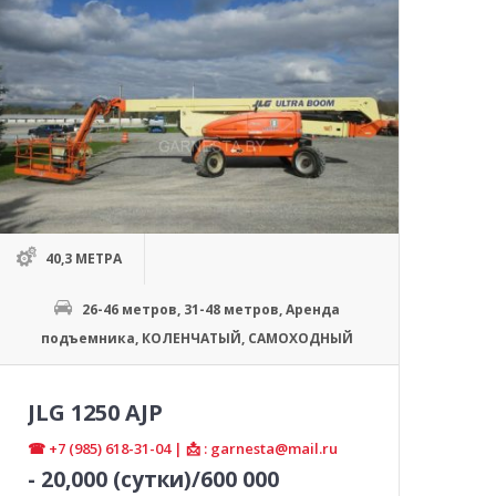
40,3 МЕТРА
26-46 метров
,
31-48 метров
,
Аренда
подъемника
,
КОЛЕНЧАТЫЙ
,
САМОХОДНЫЙ
JLG 1250 AJP
☎ +7 (985) 618-31-04 | 📩 : garnesta@mail.ru
-
20,000
(сутки)/600 000