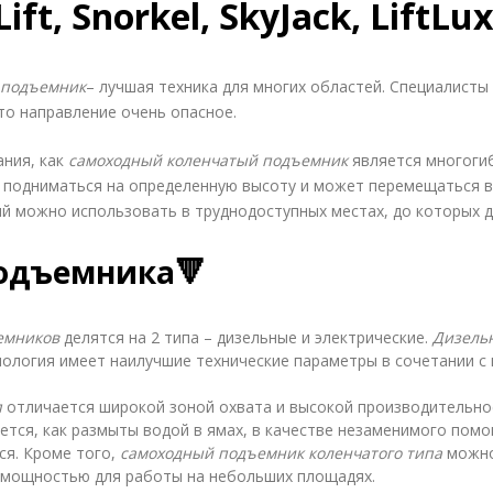
Lift, Snorkel, SkyJack, LiftLu
 подъемник
– лучшая техника для многих областей. Специалист
то направление очень опасное.
ания, как
самоходный коленчатый подъемник
является многогиб
подниматься на определенную высоту и может перемещаться в 
й можно использовать в труднодоступных местах, до которых д
подъемника🔻
емников
делятся на 2 типа – дизельные и электрические.
Дизель
нология имеет наилучшие технические параметры в сочетании 
п
отличается широкой зоной охвата и высокой производительнос
ется, как размыты водой в ямах, в качестве незаменимого пом
ся. Кроме того,
самоходный подъемник коленчатого типа
можно 
 мощностью для работы на небольших площадях.