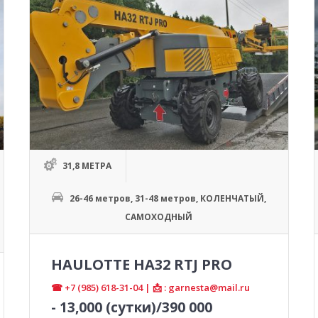
31,8 МЕТРА
26-46 метров
,
31-48 метров
,
КОЛЕНЧАТЫЙ
,
САМОХОДНЫЙ
HAULOTTE HA32 RTJ PRO
☎ +7 (985) 618-31-04 | 📩 : garnesta@mail.ru
-
13,000
(сутки)/390 000